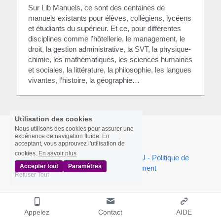
Sur Lib Manuels, ce sont des centaines de 
manuels existants pour élèves, collégiens, lycéens 
et étudiants du supérieur. Et ce, pour différentes 
disciplines comme l'hôtellerie, le management, le 
droit, la gestion administrative, la SVT, la physique-
chimie, les mathématiques, les sciences humaines 
et sociales, la littérature, la philosophie, les langues 
vivantes, l’histoire, la géographie…
Utilisation des cookies
Nous utilisons des cookies pour assurer une
expérience de navigation fluide. En
acceptant, vous approuvez l'utilisation de
cookies.
En savoir plus
Presse/Actu
 | 
Mention légale - CGU - Politique de 
Accepter tout
Paramètres
confidentialité
 | 
Recrutement
Refuser Tout
Appelez
Contact
AIDE