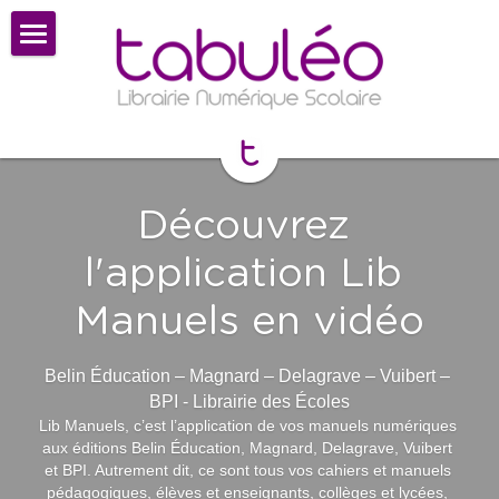
×
CATÉGORIES DE BLOG
📚 CATALOGUE
Toutes les catégories
👩‍🏫 Tutoriels
🆘 AIDE ET ASSISTANCE
educadhoc
Découvrez 
Biblio-Manuels | i-Manuel 2.0
➡️ CONNEXION
l'application Lib 
lelivrescolaire.fr
📲 Ecole directe
Manuels en vidéo
Lib Manuels
📅 Reserver une visio de 30 MIN
Belin Éducation – Magnard – Delagrave – Vuibert – 
BELIN Manuel max
💡Label Excellence Numérique
BPI - Librairie des Écoles
Lib Manuels, c’est l’application de vos manuels numériques 
Flex Manuel
aux éditions Belin Éducation, Magnard, Delagrave, Vuibert 
et BPI. Autrement dit, ce sont tous vos cahiers et manuels 
Projet Voltaire
pédagogiques, élèves et enseignants, collèges et lycées, 