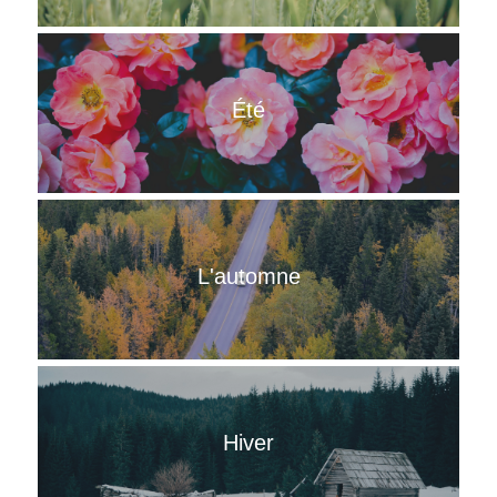
Solaire
Été
L'automne
Hiver