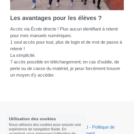
Solaire
Les avantages pour les élèves ?
Accès via École directe ! Plus aucun identifiant à retenir
pour mes manuels numériques.
1 seul accès pour tout, plus de login et de mot de passe à
retenir !
La simplicité.
7 accès possible en téléchargement; en cas d'oublie, de
perte ou de casse du matériel, je peux forcément trouver
un moyen d'y accéder.
Utilisation des cookies
Nous utilisons des cookies pour assurer une
expérience de navigation fluide. En
acceptant, vous approuvez l'utilisation de
cookies.
En savoir plus
Presse/Actu
 | 
Mention légale - CGU - Politique de 
confidentialité
 | 
Recrutement
Accepter tout
Paramètres