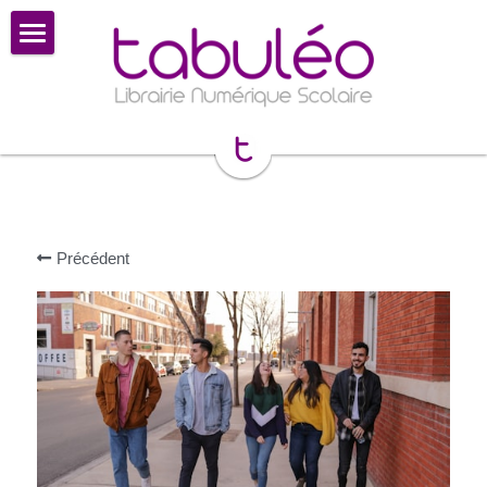
×
CATÉGORIES DE BLOG
📚 CATALOGUE
Toutes les catégories
👩‍🏫 Tutoriels
🆘 AIDE ET ASSISTANCE
educadhoc
Biblio-Manuels | i-Manuel 2.0
➡️ CONNEXION
Précédent
lelivrescolaire.fr
📲 Ecole directe
Lib Manuels
📅 Reserver une visio de 30 MIN
BELIN Manuel max
💡Label Excellence Numérique
Flex Manuel
Projet Voltaire